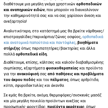
διαθέτουμε μια μεγάλη γκάμα χρηστικών
ορθοπεδικών
και αναπηρικών ειδών
, που μπορούν να διευκολύνουν
την καθημερινότητά σας και να σας χαρίσουν άνεση και
ανεξαρτησία!
Αναλυτικότερα, στο κατάστημά μας θα βρείτε νάρθηκες/
επιστραγαλίδες/περικάρπια/ζώνες οσφύος,
ορθοπεδικά
και ανατομικά παπούτσια και παντόφλες
,
βοηθήματα
στήριξης
όπως περιπατητήρες/βακτηρίες και άλλα
πολλά
ορθοπεδικά είδη.
Διαθέτουμε, επίσης, κάλτσες και καλσόν διαβαθμισμένης
συμπίεσης, εξαρτήματα
φυσικοθεραπείας
και προϊόντα
για την
ανακούφισή
σας
από παθήσεις και προβλήματα
του άκρου ποδός
και του
πέλματος
, όπως
αρθρίτιδα,
κότσι, σφυροδακτυλίες και άκανθα
.
Σε εμάς θα βρείτε, ακόμα, θερμοφόρες/συσκευές μασάζ
και μία μεγάλη ποικιλία προϊόντων ευεξίας και
προσωπικής φροντίδας,
προϊόντα
ακράτειας
, όπως